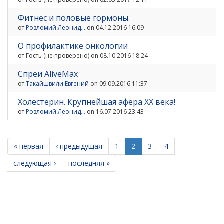
Фитнес и половые гормоны.
от
Розломий Леонид...
on 04.12.2016 16:09
О профилактике онкологии
от
Гость (не проверено)
on 08.10.2016 18:24
Спреи AliveMax
от
Такайшвили Евгений
on 09.09.2016 11:37
Холестерин. Крупнейшая афёра ХХ века!
от
Розломий Леонид...
on 16.07.2016 23:43
« первая
‹ предыдущая
1
2
3
4
следующая ›
последняя »