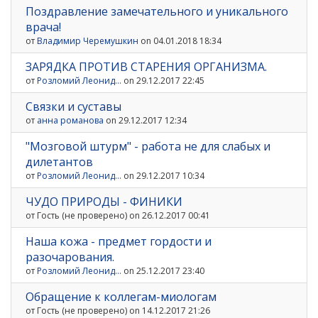
Поздравление замечательного и уникального
врача!
от
Владимир Черемушкин
on 04.01.2018 18:34
ЗАРЯДКА ПРОТИВ СТАРЕНИЯ ОРГАНИЗМА.
от
Розломий Леонид...
on 29.12.2017 22:45
Связки и суставы
от
анна романова
on 29.12.2017 12:34
"Мозговой штурм" - работа не для слабых и
дилетантов
от
Розломий Леонид...
on 29.12.2017 10:34
ЧУДО ПРИРОДЫ - ФИНИКИ
от
Гость (не проверено)
on 26.12.2017 00:41
Наша кожа - предмет гордости и
разочарования.
от
Розломий Леонид...
on 25.12.2017 23:40
Обращение к коллегам-миологам
от
Гость (не проверено)
on 14.12.2017 21:26