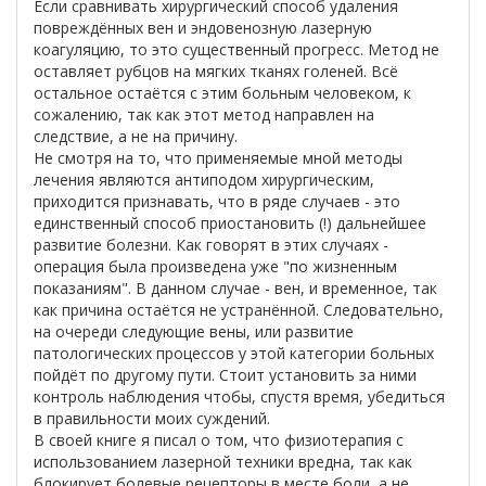
Если сравнивать хирургический способ удаления
повреждённых вен и эндовенозную лазерную
коагуляцию, то это существенный прогресс. Метод не
оставляет рубцов на мягких тканях голеней. Всё
остальное остаётся с этим больным человеком, к
сожалению, так как этот метод направлен на
следствие, а не на причину.
Не смотря на то, что применяемые мной методы
лечения являются антиподом хирургическим,
приходится признавать, что в ряде случаев - это
единственный способ приостановить (!) дальнейшее
развитие болезни. Как говорят в этих случаях -
операция была произведена уже "по жизненным
показаниям". В данном случае - вен, и временное, так
как причина остаётся не устранённой. Следовательно,
на очереди следующие вены, или развитие
патологических процессов у этой категории больных
пойдёт по другому пути. Стоит установить за ними
контроль наблюдения чтобы, спустя время, убедиться
в правильности моих суждений.
В своей книге я писал о том, что физиотерапия с
использованием лазерной техники вредна, так как
блокирует болевые рецепторы в месте боли, а не