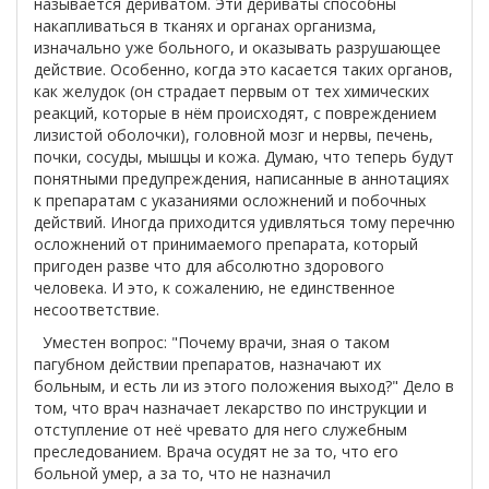
называется дериватом. Эти дериваты способны
накапливаться в тканях и органах организма,
изначально уже больного, и оказывать разрушающее
действие. Особенно, когда это касается таких органов,
как желудок (он страдает первым от тех химических
реакций, которые в нём происходят, с повреждением
лизистой оболочки), головной мозг и нервы, печень,
почки, сосуды, мышцы и кожа. Думаю, что теперь будут
понятными предупреждения, написанные в аннотациях
к препаратам с указаниями осложнений и побочных
действий. Иногда приходится удивляться тому перечню
осложнений от принимаемого препарата, который
пригоден разве что для абсолютно здорового
человека. И это, к сожалению, не единственное
несоответствие.
Уместен вопрос: "Почему врачи, зная о таком
пагубном действии препаратов, назначают их
больным, и есть ли из этого положения выход?" Дело в
том, что врач назначает лекарство по инструкции и
отступление от неё чревато для него служебным
преследованием. Врача осудят не за то, что его
больной умер, а за то, что не назначил