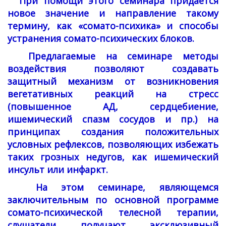
При помощи этого семинара придаётся
новое значение и направление такому
термину, как «сомато-психика»
и способы
устранения
сомато-психических блоков.
Предлагаемые на семинаре методы
воздействия позволяют создавать
защитный механизм от возникновения
вегетативных реакций на стресс
(повышенное АД, сердцебиение,
ишемический спазм сосудов и пр.) на
принципах создания положительных
условных рефлексов, позволяющих избежать
таких грозных недугов, как ишемический
инсульт или инфаркт.
На этом семинаре, являющемся
заключительным по основной программе
сомато-психической телесной терапии,
слушатели получают эксклюзивный