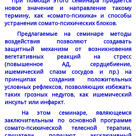
При помощи этого семинара придаётся
новое значение и направление такому
термину, как «сомато-психика»
и способы
устранения
сомато-психических блоков.
Предлагаемые на семинаре методы
воздействия позволяют создавать
защитный механизм от возникновения
вегетативных реакций на стресс
(повышенное АД, сердцебиение,
ишемический спазм сосудов и пр.) на
принципах создания положительных
условных рефлексов, позволяющих избежать
таких грозных недугов, как ишемический
инсульт или инфаркт.
На этом семинаре, являющемся
заключительным по основной программе
сомато-психической телесной терапии,
слушатели получают эксклюзивный