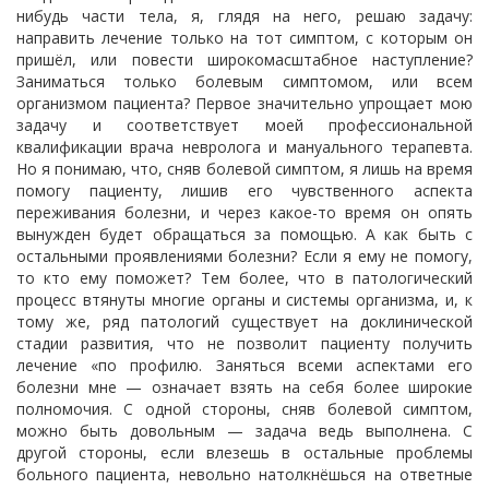
нибудь части тела, я, глядя на него, решаю задачу:
направить лечение только на тот симптом, с которым он
пришёл, или повести широкомасштабное наступление?
Заниматься только болевым симптомом, или всем
организмом пациента? Первое значительно упрощает мою
задачу и соответствует моей профессиональной
квалификации врача невролога и мануального терапевта.
Но я понимаю, что, сняв болевой симптом, я лишь на время
помогу пациенту, лишив его чувственного аспекта
переживания болезни, и через какое-то время он опять
вынужден будет обращаться за помощью. А как быть с
остальными проявлениями болезни? Если я ему не помогу,
то кто ему поможет? Тем более, что в патологический
процесс втянуты многие органы и системы организма, и, к
тому же, ряд патологий существует на доклинической
стадии развития, что не позволит пациенту получить
лечение «по профилю. Заняться всеми аспектами его
болезни мне — означает взять на себя более широкие
полномочия. С одной стороны, сняв болевой симптом,
можно быть довольным — задача ведь выполнена. С
другой стороны, если влезешь в остальные проблемы
больного пациента, невольно натолкнёшься на ответные